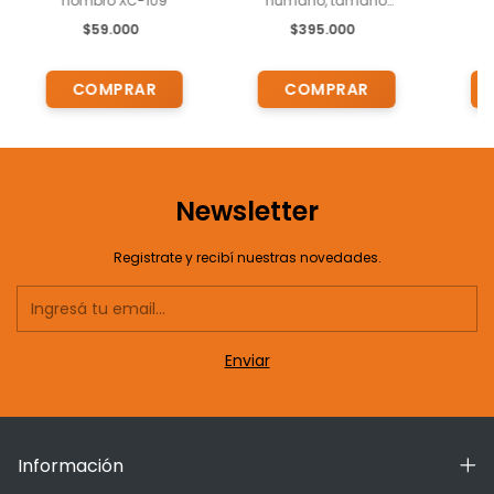
hombro XC-109
humano, tamaño
Ma
natural, con soporte,
$59.000
$395.000
salidas de raíces
nerviosas y arterias
vertebrales XC-101
Newsletter
Registrate y recibí nuestras novedades.
Información