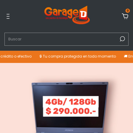
0
 o efectivo
🔒 Tu compra protegida en todo momento
🚚 Envíos a 