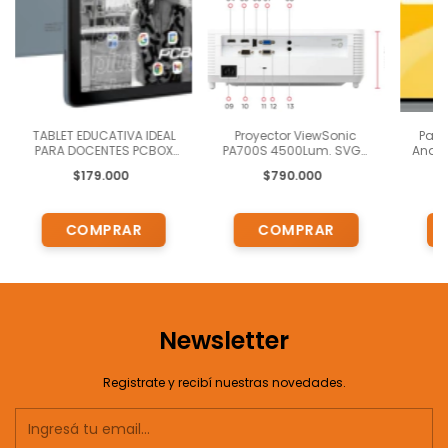
TABLET EDUCATIVA IDEAL
Proyector ViewSonic
Pant
PARA DOCENTES PCBOX
PA700S 4500Lum. SVGA
Andro
PCB-T106 QUICK+ -
ALTA BRILLANTEZ
$179.000
$790.000
10.1"IPS 1280*800 - 64GB -
4GB - ANDROID 14
Newsletter
Registrate y recibí nuestras novedades.