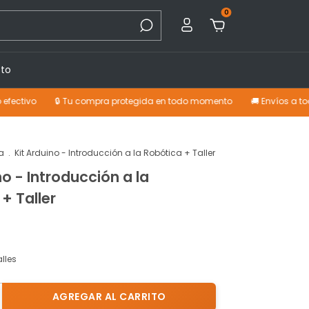
0
to
🔒 Tu compra protegida en todo momento
🚚 Envíos a todo el paí
a
.
Kit Arduino - Introducción a la Robótica + Taller
no - Introducción a la
+ Taller
lles