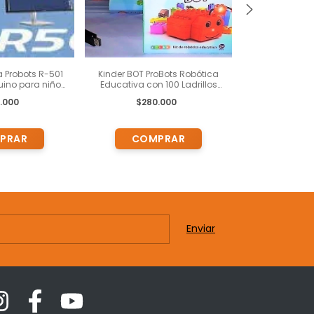
a Probots R-501
Kinder BOT ProBots Robótica
Kit de Robótic
uino para niños
Educativa con 100 Ladrillos
con Arduino 
delante. Incluye
Impresos con Letras y
Actividades
.000
$280.000
$49
TOMI Digital
Números, Bluetooth, Control
para chicos 
Remoto , Cartas , Proyectos y
ade
Programas.