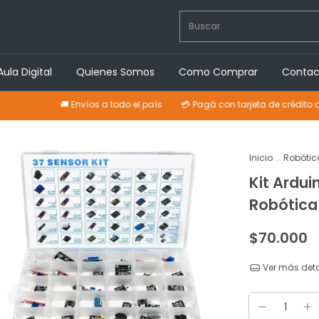
Aula Digital
Quienes Somos
Como Comprar
Contac
🚚 Envíos a todo el país
💳 Pagá con tarjeta de crédito o efectivo
Inicio
.
Robótic
Kit Ardui
Robótica 
$70.000
Ver más deta