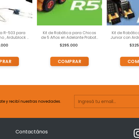
ca R-503 para
Kit de Robótica para Chicos
Kit de Robótic
o , Ardublock y
de 5 Años en Adelante Probots
Junior con Ard
 Pedagógicas
R 500 + Actividades
de 7 años en a
.000
$295.000
$325
de 13 años en
Pedagógicas + Capacitación
Plataforma 
 (copia)
Presencial o Virtual
ate y recibí nuestras novedades.
Contactános