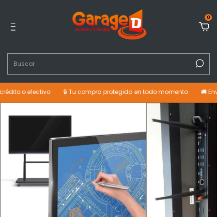
0
 o efectivo
🔒 Tu compra protegida en todo momento
🚚 Envíos a t