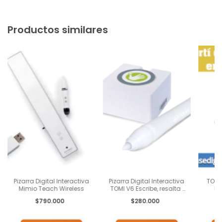
Productos similares
Pizarra Digital Interactiva
Pizarra Digital Interactiva
TOMI 
Mimio Teach Wireless
TOMI V6 Escribe, resalta ,
Di
copia, interactua con tus
Plata
$790.000
$280.000
alumnos con este
P
dispositivo, su
Plataforma y su APP