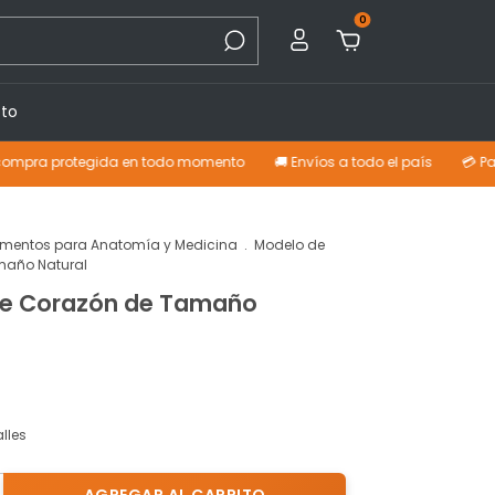
0
to
protegida en todo momento
🚚 Envíos a todo el país
💳 Pagá con ta
mentos para Anatomía y Medicina
.
Modelo de
maño Natural
de Corazón de Tamaño
lles