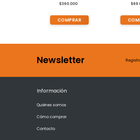
para Estudio
y niños PRACTI-MAN B1
y separable la
.000
$360.000
$69
Newsletter
Registr
Información
Quiénes somos
Cómo comprar
Contacto