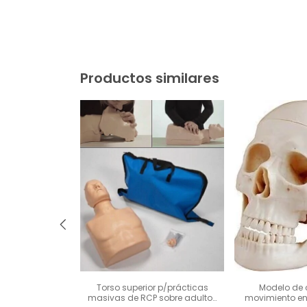
Productos similares
 con órganos
Torso superior p/prácticas
Modelo de 
uado 23 Piezas
masivas de RCP sobre adultos
movimiento en