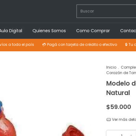
Aula Digital
Quienes Somos
Como Comprar
Contac
do el país
💳 Pagá con tarjeta de crédito o efectivo
🔒 Tu compra 
Inicio
.
Comple
Corazón de Ta
Modelo 
Natural
$59.000
Ver más deta