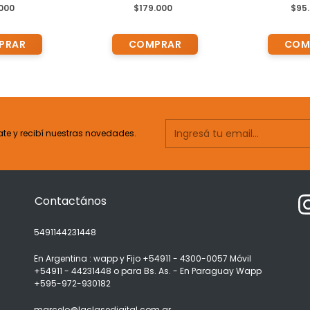
 tapa del mismo
de corazón y grandes vasos,
.000
$179.000
$95
plexo braquial y lumbar XC-
102B
ate y recibí nuestras novedades.
Contactános
5491144231448
En Argentina : wapp y Fijo +54911 - 4300-0057 Móvil
+54911 - 44231448 o para Bs. As. - En Paraguay Wapp
+595-972-930182
marcelo@laclasedigital.com.ar