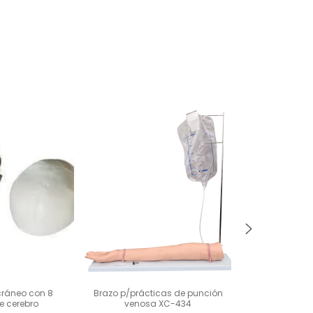
cráneo con 8
Brazo p/prácticas de punción
Modelo de esq
e cerebro
venosa XC-434
tamaño natura