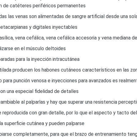
ión de catéteres periféricos permanentes
das las venas son alimentadas de sangre artificial desde una sol
tacarpianas y digitales inyectables
asílica, vena cefálica, vena cefálica accesoria y vena mediana d
izarse en el músculo deltoides
paradas para la inyección intracutánea
ilada producen los habones cutáneos característicos en las zona
nto para punción venosa e inyecciones para avanzados es realme
on una especial fidelidad de detalles
ambiable al palparlas y hay que superar una resistencia percepti
ue reproducida con gran detalle, por lo que el aspecto y tacto de
 la superficie cutánea y pueden palparse
cambiarse completamente, para que el brazo de entrenamiento te