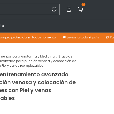
0
to
tegida en todo momento
🚚 Envíos a todo el país
💳 Pagá con tarje
mentos para Anatomía y Medicina
.
Brazo de
avanzado para punción venosa y colocación de
 Piel y venas reemplazables
 entrenamiento avanzado
ción venosa y colocación de
es con Piel y venas
ables