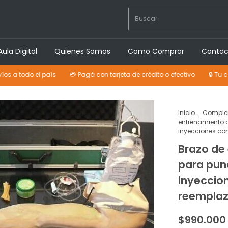
Aula Digital
Quienes Somos
Como Comprar
Contac
el país
💳 Pagá con tarjeta de crédito o efectivo
🔒 Tu compra pro
Inicio
.
Comple
entrenamiento 
inyecciones con
Brazo de
para pun
inyeccion
reemplaz
$990.000