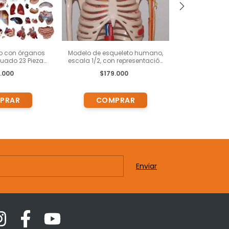
o con órganos
Modelo de esqueleto humano,
Modelo funcion
uado 23 Piezas
escala 1/2, con representación
XC
para Estudio
de corazón y grandes vasos,
.000
$179.000
$59
plexo braquial y lumbar XC-
102B