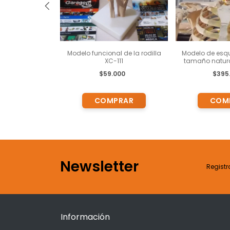
r p/prácticas
Modelo funcional de la rodilla
Modelo de esq
 sobre adultos
XC-111
tamaño natural
ACTI-MAN B1
salidas de raí
.000
$59.000
$395
arterias vert
Newsletter
Registr
Información