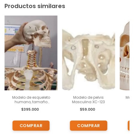
Productos similares
Modelo de esqueleto
Modelo de pelvis
Mode
humano, tamaño
Masculina XC-123
m
natural, con soporte,
mand
$395.000
$59.000
salidas de raíces
la
nerviosas y arterias
vertebrales XC-101