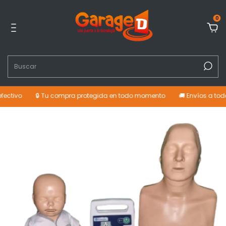
0
ectivo
🔒 Tu compra protegida en todo momento
🚚 Envíos a todo 