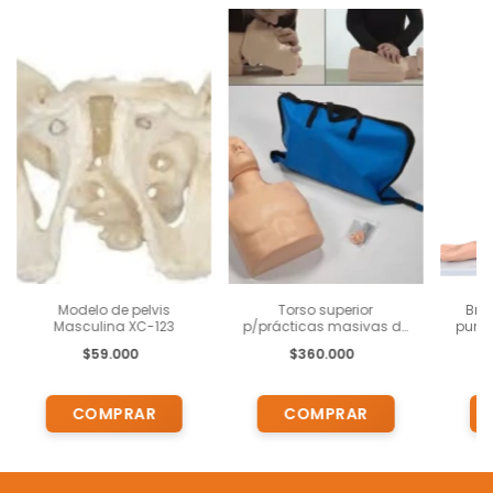
Modelo de pelvis
Torso superior
Bra
Masculina XC-123
p/prácticas masivas de
punc
RCP sobre adultos y
$59.000
$360.000
niños PRACTI-MAN B1