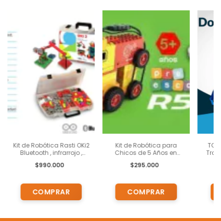
Kit de Robótica Rasti OKi2
Kit de Robótica para
TOMI
Bluetooth , infrarrojo ,
Chicos de 5 Años en
Tran
Núcleo con Pantalla LED,
Adelante Probots R 500 +
del A
$990.000
$295.000
19 sensores y
Actividades
+ Rob
actuadores, 420 piezas Y
Pedagógicas +
Plat
Engranajes
Capacitación Presencial
o Virtual