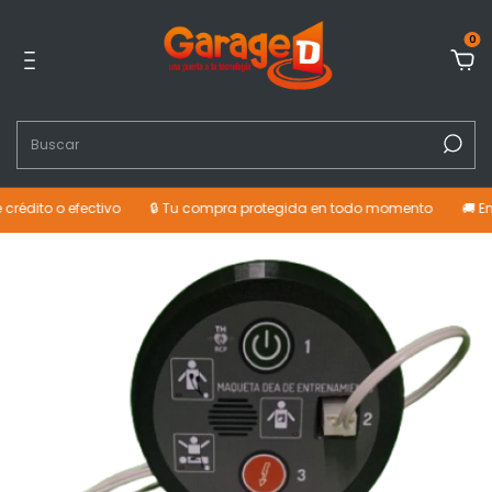
0
rédito o efectivo
🔒 Tu compra protegida en todo momento
🚚 Env