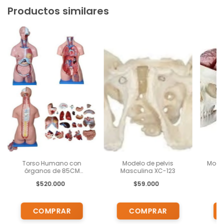
Productos similares
Torso Humano con
Modelo de pelvis
Model
órganos de 85CM
Masculina XC-123
pa
Bisexuado 23 Piezas
$520.000
$59.000
removibles para Estudio