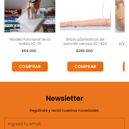
Modelo funcional de la
Brazo p/prácticas de
rodilla XC-111
punción venosa XC-434
p/prá
RCP
$59.000
$295.000
niñ
Newsletter
Registrate y recibí nuestras novedades.