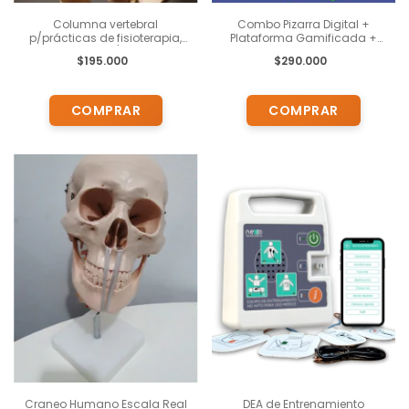
Columna vertebral
Combo Pizarra Digital +
p/prácticas de fisioterapia,
Plataforma Gamificada +
kinesiología , c/cabeza de
Proyector
$195.000
$290.000
fémur y soporte
Craneo Humano Escala Real
DEA de Entrenamiento