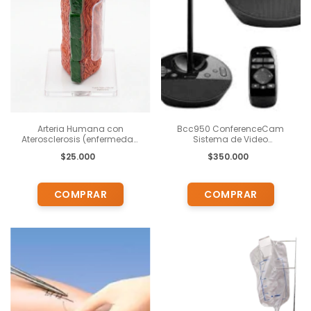
Arteria Humana con
Bcc950 ConferenceCam
Aterosclerosis (enfermedad
Sistema de Video
arterial progresiva, Maqueta
conferencia Cámara y
$25.000
$350.000
YA/C017C
Sonido con Control Remoto
de Logitech