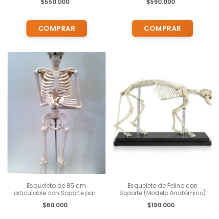
$550.000
$590.000
Bluetooth
Esqueleto de 85 cm
Esqueleto de Felino con
articulable con Soporte para
Soporte (Modelo Anatómico)
estudio
$80.000
$190.000