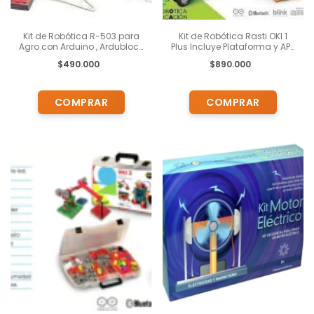
Kit de Robótica R-503 para
Kit de Robótica Rasti OKI 1
Agro con Arduino , Ardublock
Plus Incluye Plataforma y APP
y Actividades Pedagógicas
TOMI Digital .
$490.000
$890.000
para chicos de 13 años en
adelante (copia)