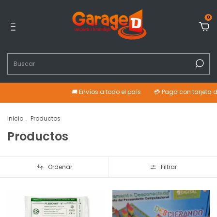
0
🚚 Envíos a todo el país
💳 Pagá con tarjeta de crédito o e
Inicio
.
Productos
Productos
Ordenar
Filtrar