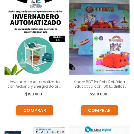
Invernadero Automatizado
Kinder BOT ProBots Robótica
con Arduino y Energía Solar –
Educativa con 100 Ladrillos
Propuesta Educativa
Impresos con Letras y
$150.000
$280.000
Modular. Incluye
Números, Bluetooth, Control
Capacitacón
Remoto , Cartas , Proyectos y
Programas.