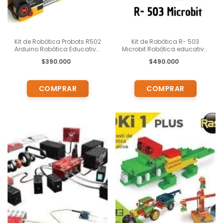
Kit de Robótica Probots R502
Kit de Robótica R- 503
Arduino Robótica Educativa
Microbit Robótica educativa
Incluye Plataforma
+11años / 500piezas
$390.000
$490.000
Educativa TOMI Digital