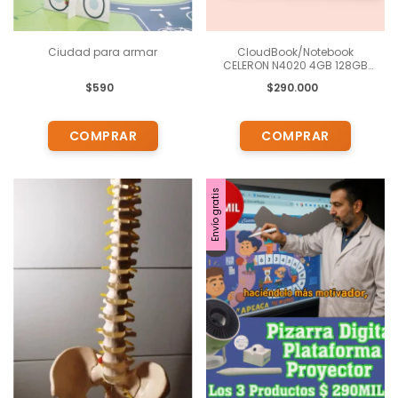
Ciudad para armar
CloudBook/Notebook
CELERON N4020 4GB 128GB
141 FHD W11personalizada
$590
$290.000
para Docentes
Envío gratis