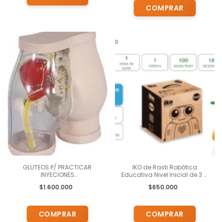
GLUTEOS P/ PRACTICAR
IKO de Rasti Robótica
INYECIONES
Educativa Nivel Inicial de 3 a
INTRAMUSCULARES Y
7 años Programación
$1.600.000
$650.000
DEMOSTRACION DE
Creatividad Incluye Pen Drive
ESTRUCTURAS ANATOMICAS
con Manuales, y Contenidos ,
para Docentes