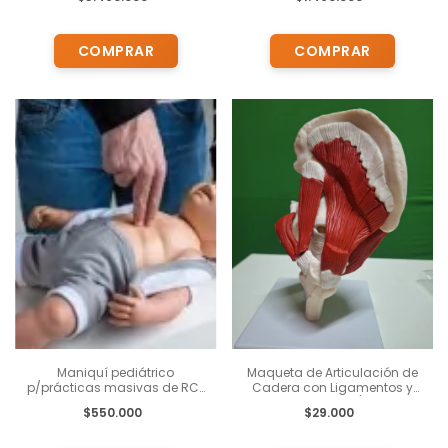
Digital
Maniquí pediátrico
Maqueta de Articulación de
p/prácticas masivas de RCP
Cadera con Ligamentos y
- Practi-Baby Sin Bolso
Músculos – YA/L044F
$550.000
$29.000