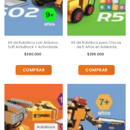
Kit de Robótica con Arduino ,
Kit de Robótica para Chicos
Soft ArduBlock + Actividades
de 5 Años en Adelante
Pedagógicas para chicos de
Probots R 500 + Actividades
$390.000
$295.000
9 años en Adelante
Pedagógicas +
Capacitación Presencial o
Virtual