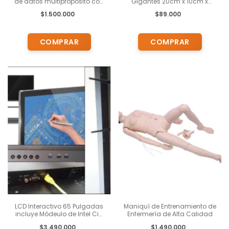
de datos multipropósito con
Gigantes 20cm x 10cm x
13 sensores incoporados
8cm, para construir en serio.
$1.500.000
$89.000
LCD Interactivo 65 Pulgadas
Maniquí de Entrenamiento de
incluye Módeulo de Intel Ci5
Enfermería de Alta Calidad
Táctil y con lápiz UHD Pizarra
$3.490.000
$1.490.000