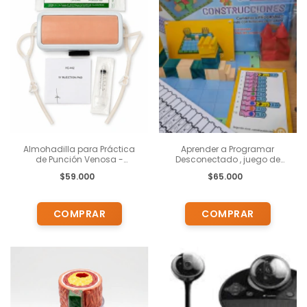
Almohadilla para Práctica
Aprender a Programar
de Punción Venosa -
Desconectado , juego de
Enfermería - Inyecciones -
Mesa . Potente recurso
$59.000
$65.000
Transfusiones
didáctico para trabajar el
Pensamiento
Computacional.