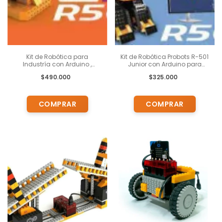
Kit de Robótica para
Kit de Robótica Probots R-501
Industría con Arduino ,
Junior con Arduino para
Ardublock y Actividades
niños de 7 años en adelante.
$490.000
$325.000
Pedagógicas para chicos de
Incluye Plataforma TOMI
13 años en adelante
Digital