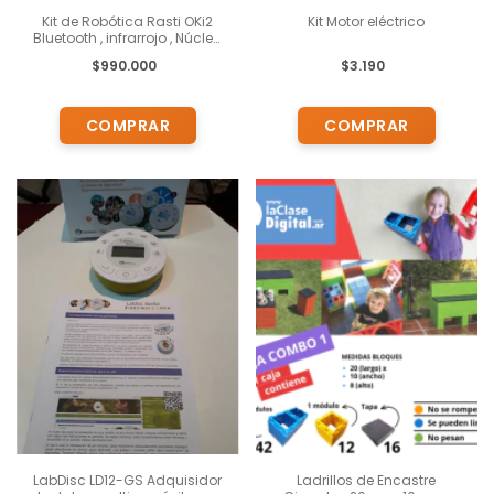
Kit de Robótica Rasti OKi2
Kit Motor eléctrico
Bluetooth , infrarrojo , Núcleo
con Pantalla LED, 19 sensores
$990.000
$3.190
y actuadores, 420 piezas Y
Engranajes
LabDisc LD12-GS Adquisidor
Ladrillos de Encastre