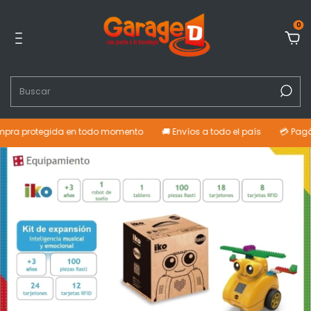
0
ra protegida en todo momento
🚚 Envíos a todo el país
💳 Pagá co