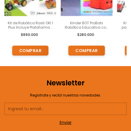
Kit de Robótica Rasti OKI 1
Kinder BOT ProBots
Kit 
Plus Incluye Plataforma y
Robótica Educativa con
para 
APP TOMI Digital .
100 Ladrillos Impresos
Ardub
$890.000
$280.000
con Letras y Números,
Pe
Bluetooth, Control
chi
Remoto , Cartas ,
a
Proyectos y Programas.
Newsletter
Registrate y recibí nuestras novedades.