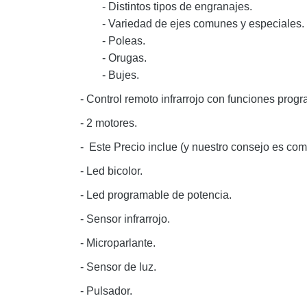
- Distintos tipos de engranajes.
- Variedad de ejes comunes y especiale
- Poleas.
- Orugas.
- Bujes.
-
Control remoto infrarrojo
con funciones progr
-
2 motores
.
- Este Precio inclue (y nuestro consejo es co
-
Led bicolor
.
-
Led
programable de potencia.
-
Sensor infrarrojo
.
-
Microparlante
.
-
Sensor de luz
.
-
Pulsador
.