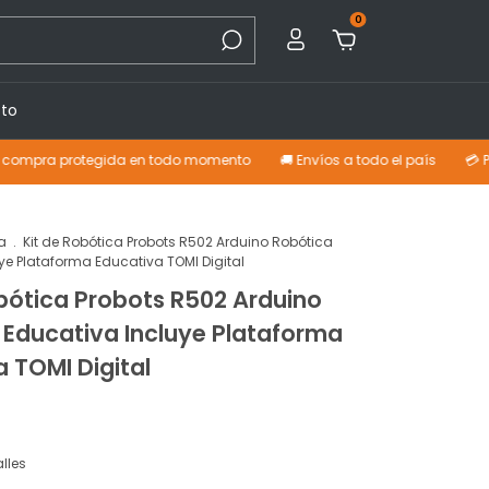
0
to
rotegida en todo momento
🚚 Envíos a todo el país
💳 Pagá con ta
a
.
Kit de Robótica Probots R502 Arduino Robótica
ye Plataforma Educativa TOMI Digital
obótica Probots R502 Arduino
 Educativa Incluye Plataforma
 TOMI Digital
lles