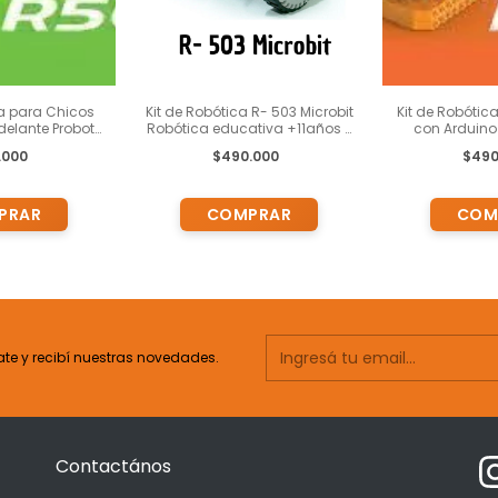
ca para Chicos
Kit de Robótica R- 503 Microbit
Kit de Robótic
delante Probots
Robótica educativa +11años /
con Arduino 
ctividades
500piezas
Actividades
.000
$490.000
$490
 Capacitación
para chicos 
 o Virtual
ade
ate y recibí nuestras novedades.
Contactános