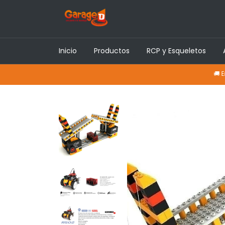
Inicio
Productos
RCP y Esqueletos
🚚 Envíos a to