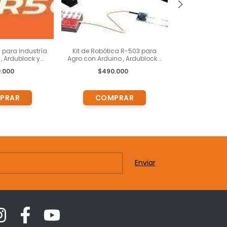
a para Industría
Kit de Robótica R-503 para
TOMI-BOT -
, Ardublock y
Agro con Arduino , Ardublock y
Transformaci
 Pedagógicas
Actividades Pedagógicas
Aula - Piza
.000
$490.000
$29
de 13 años en
para chicos de 13 años en
Robótica K
lante
adelante (copia)
Plataforma