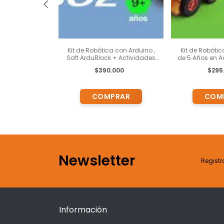
rincipiante con
Kit de Robótica con Arduino ,
Kit de Robóti
 Educativa.
Soft ArduBlock + Actividades
de 5 Años en A
Pedagógicas para chicos de
R 500 + A
000
$390.000
$295
9 años en Adelante
Pedagógicas +
Presencial
Newsletter
Registr
Información