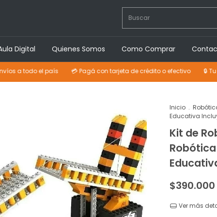
Aula Digital
Quienes Somos
Como Comprar
Contac
do el país
💳 Pagá con tarjeta de crédito o efectivo
🔒 Tu compra p
Inicio
.
Robótic
Educativa Inclu
Kit de R
Robótica
Educativa
$390.000
Ver más deta