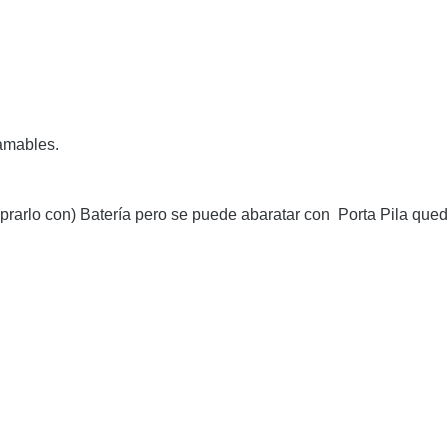
s.
amables.
mprarlo con)
Batería
pero se puede abaratar con
Porta Pila qued