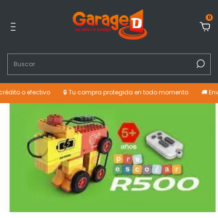
0
 o efectivo
🔒 Tu compra protegida en todo momento
🚚 Envíos a t