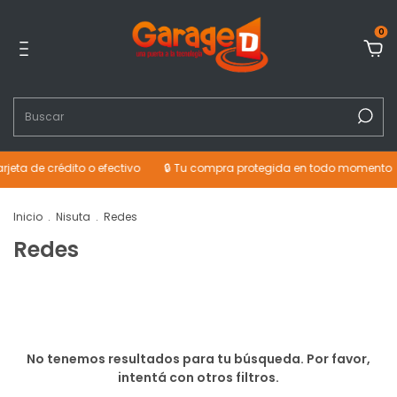
0
jeta de crédito o efectivo
🔒 Tu compra protegida en todo momento
Inicio
.
Nisuta
.
Redes
Redes
No tenemos resultados para tu búsqueda. Por favor,
intentá con otros filtros.