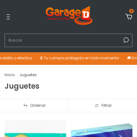
0
édito o efectivo
🔒 Tu compra protegida en todo momento
🚚 Enví
Inicio
.
Juguetes
Juguetes
Ordenar
Filtrar