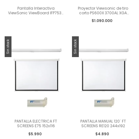
Pantalla Interactiva
Proyector Viewsonic de tiro
ViewSonic ViewBoard IFP7534
corto PS600X 3700AL XGA
75" 4K Android EDLA
Relación de alcance 0,6
$1.090.000
Sin stock
Sin stock
PANTALLA ELECTRICA FT
PANTALLA MANUAL 120¨ FT
SCREENS E75 152x116
SCREENS RE120 244x192
$5.990
$4.890