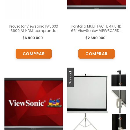
Proyector Viewsonic PA503X
Pantalla MULTITACTIL 4K UHD
3600 AL HDMI comprando
65" ViewSonic® VIEWBOARD™
una Pizarra Digital
IFP6533 / Android® 11.0
$6.900.000
$2.690.000
Sin stock