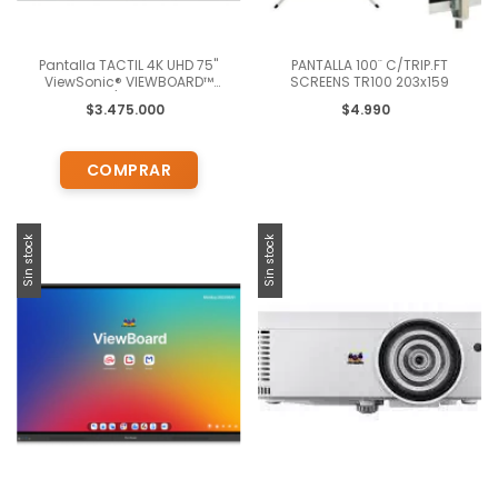
Pantalla TACTIL 4K UHD 75"
PANTALLA 100¨ C/TRIP.FT
ViewSonic® VIEWBOARD™
SCREENS TR100 203x159
IFP7533/ Android® 11
$3.475.000
$4.990
Sin stock
Sin stock