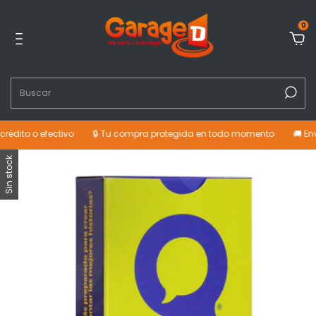
0
édito o efectivo
🔒 Tu compra protegida en todo momento
🚚 Enví
Sin stock