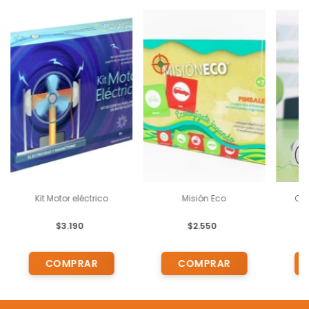
Kit Motor eléctrico
Misión Eco
Ci
$3.190
$2.550