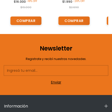
-
16
%
OFF
-
26
%
OFF
$16.000
$1.990
$
$19.000
$2.690
Newsletter
Registrate y recibí nuestras novedades.
Información