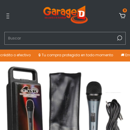
0
édito o efectivo
🔒 Tu compra protegida en todo momento
🚚 Enví