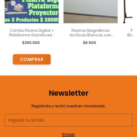
Combo Pizarra Digital +
Pizarras Magnéticas
Ped
Plataforma Gamificada
Acrílicas Blancas con
Blanc
+ Proyector
Marco de Aluminio 13
$290.000
$6.900
mm 120x240
Newsletter
Registrate y recibí nuestras novedades.