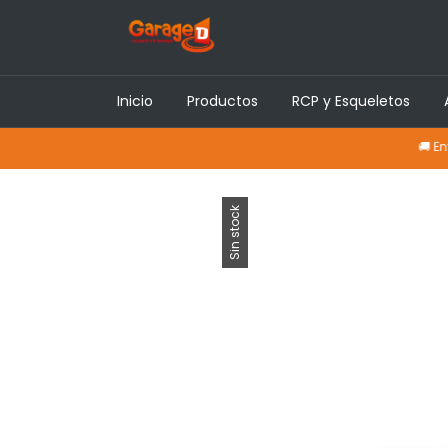
Inicio
Productos
RCP y Esqueletos
🚚 Envíos a to
Sin stock