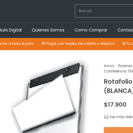
Aula Digital
Quienes Somos
Como Comprar
Contac
do el país
💳 Pagá con tarjeta de crédito o efectivo
🔒 Tu compra 
Inicio
.
Pizarras
Conferencia 75
Rotafoli
(BLANCA)
$17.900
Ver más deta