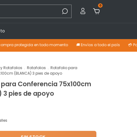
0
to
protegida en todo momento
🚚 Envíos a todo el país
💳 Pagá con ta
 y Rotafolios
.
Rotafolios
.
Rotafolio para
x100cm (BLANCA) 3 pies de apoyo
o para Conferencia 75x100cm
 3 pies de apoyo
lles