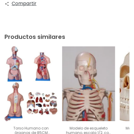
Compartir
Productos similares
Torso Humano con
Modelo de esqueleto
Mode
órganos de 85CM
humano, escala 1/2, con
m