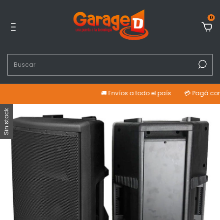
0
🚚 Envíos a todo el país
💳 Pagá con tarjet
Sin stock