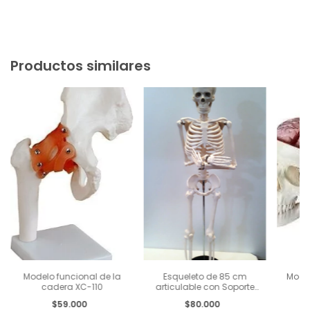
Productos similares
Modelo funcional de la
Esqueleto de 85 cm
Model
cadera XC-110
articulable con Soporte
pa
para estudio
$59.000
$80.000