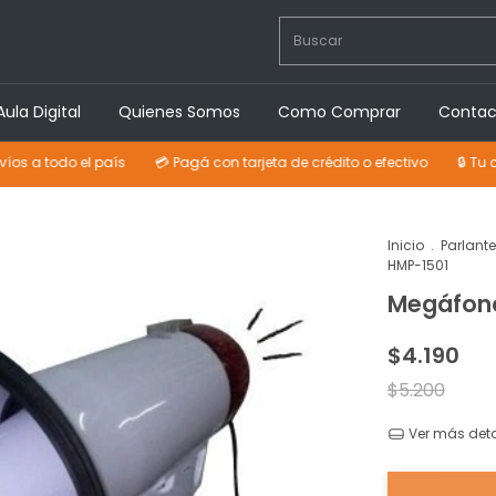
Aula Digital
Quienes Somos
Como Comprar
Contac
o el país
💳 Pagá con tarjeta de crédito o efectivo
🔒 Tu compra p
Inicio
.
Parlant
HMP-1501
Megáfon
$4.190
$5.200
Ver más deta