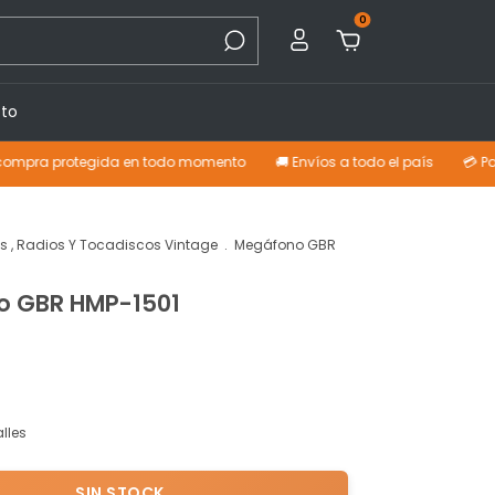
0
to
rotegida en todo momento
🚚 Envíos a todo el país
💳 Pagá con tar
es , Radios Y Tocadiscos Vintage
.
Megáfono GBR
o GBR HMP-1501
lles