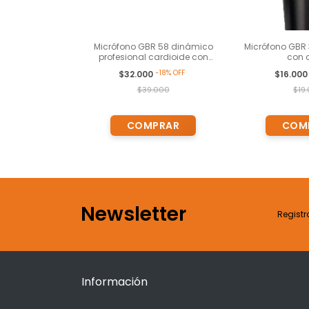
raoke Kids 2
Micrófono GBR 58 dinámico
Micrófono GBR 
ctos de Voz y de
profesional cardioide con
con 
, Bluetooth ,
cable
-
18
%
OFF
900
$32.000
$16.00
 Grabación del
aoke
$39.000
$19
Newsletter
Registr
Información