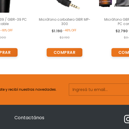
39 / GBR-39 PC
Micrófono corbatero GBR MP-
Micrófono GB
cable
300
PC co
-
16
%
OFF
-
46
%
OFF
0
$1.190
$2.790
.000
$2.190
$3
ate y recibí nuestras novedades.
Contactános