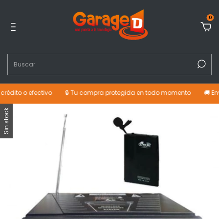
0
rédito o efectivo
🔒 Tu compra protegida en todo momento
🚚 Env
Sin stock