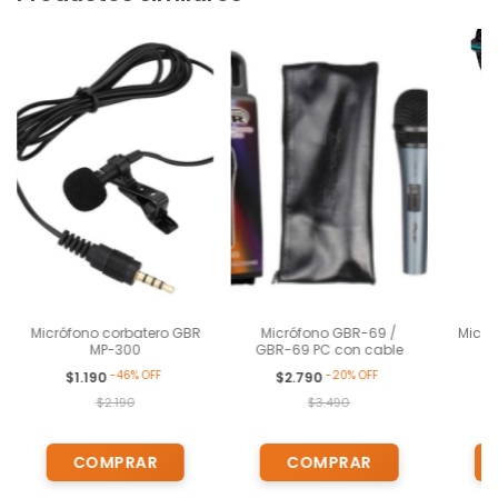
Micrófono corbatero GBR
Micrófono GBR-69 /
Micró
MP-300
GBR-69 PC con cable
3
-
46
%
OFF
-
20
%
OFF
$1.190
$2.790
$
$2.190
$3.490