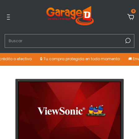
0
o efectivo
🔒 Tu compra protegida en todo momento
🚚 Envíos a t