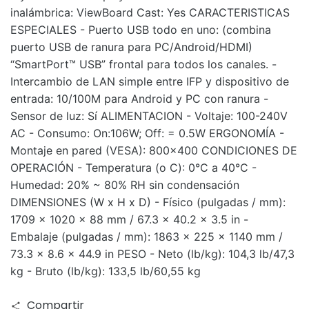
inalámbrica: ViewBoard Cast: Yes CARACTERISTICAS
ESPECIALES - Puerto USB todo en uno: (combina
puerto USB de ranura para PC/Android/HDMI)
“SmartPort™ USB” frontal para todos los canales. -
Intercambio de LAN simple entre IFP y dispositivo de
entrada: 10/100M para Android y PC con ranura -
Sensor de luz: Sí ALIMENTACION - Voltaje: 100-240V
AC - Consumo: On:106W; Off: = 0.5W ERGONOMÍA -
Montaje en pared (VESA): 800x400 CONDICIONES DE
OPERACIÓN - Temperatura (o C): 0°C a 40°C -
Humedad: 20% ~ 80% RH sin condensación
DIMENSIONES (W x H x D) - Físico (pulgadas / mm):
1709 x 1020 x 88 mm / 67.3 x 40.2 x 3.5 in -
Embalaje (pulgadas / mm): 1863 x 225 x 1140 mm /
73.3 x 8.6 x 44.9 in PESO - Neto (lb/kg): 104,3 lb/47,3
kg - Bruto (lb/kg): 133,5 lb/60,55 kg
Compartir