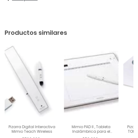
Productos similares
Pizarra Digital Interactiva
Mimio PAD II , Tableta
Pizarr
Mimio Teach Wireless
Inalámbrica para el
TOMI 
Docente
copia