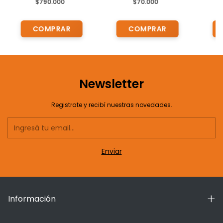
$790.000
$70.000
al
Pla
.In
Newsletter
Registrate y recibí nuestras novedades.
Información