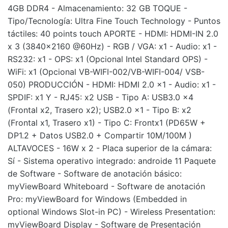
4GB DDR4 - Almacenamiento: 32 GB TOQUE -
Tipo/Tecnología: Ultra Fine Touch Technology - Puntos
táctiles: 40 points touch APORTE - HDMI: HDMI-IN 2.0
x 3 (3840x2160 @60Hz) - RGB / VGA: x1 - Audio: x1 -
RS232: x1 - OPS: x1 (Opcional Intel Standard OPS) -
WiFi: x1 (Opcional VB-WIFI-002/VB-WIFI-004/ VSB-
050) PRODUCCIÓN - HDMI: HDMI 2.0 x1 - Audio: x1 -
SPDIF: x1 Y - RJ45: x2 USB - Tipo A: USB3.0 x4
(Frontal x2, Trasero x2); USB2.0 x1 - Tipo B: x2
(Frontal x1, Trasero x1) - Tipo C: Frontx1 (PD65W +
DP1.2 + Datos USB2.0 + Compartir 10M/100M )
ALTAVOCES - 16W x 2 - Placa superior de la cámara:
Sí - Sistema operativo integrado: androide 11 Paquete
de Software - Software de anotación básico:
myViewBoard Whiteboard - Software de anotación
Pro: myViewBoard for Windows (Embedded in
optional Windows Slot-in PC) - Wireless Presentation:
myViewBoard Display - Software de Presentación