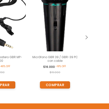
batero GBR MP-
Micrófono GBR 39 / GBR-39 PC
Micrófono GB
00
con cable
PC co
-
46
%
OFF
-
16
%
OFF
$16.000
$2.790
.190
$19.000
$3