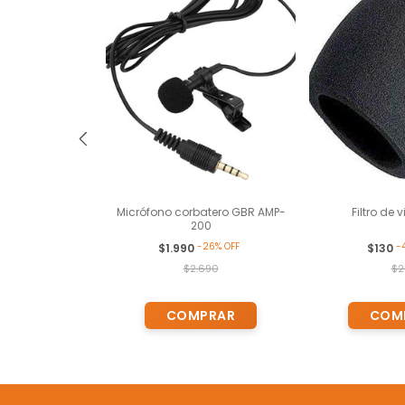
 vintage con
Micrófono corbatero GBR AMP-
Filtro de 
T,AUX
200
-
26
%
OFF
-
750
$1.990
$130
$2.690
$2