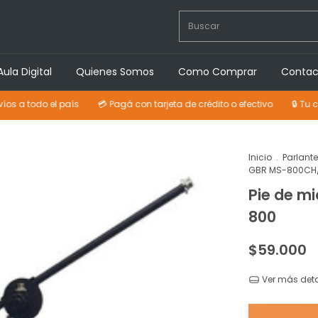
Aula Digital
Quienes Somos
Como Comprar
Contac
do el país
💳 Pagá con tarjeta de crédito o efectivo
🔒 Tu compra p
Inicio
.
Parlant
GBR MS-800CH
Pie de m
800
$59.000
Ver más deta