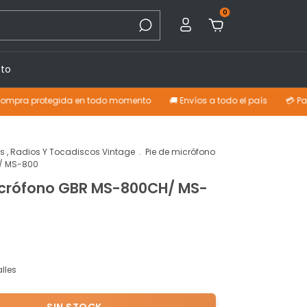
0
to
rotegida en todo momento
🚚 Envíos a todo el país
💳 Pagá con ta
es , Radios Y Tocadiscos Vintage
.
Pie de micrófono
/ MS-800
icrófono GBR MS-800CH/ MS-
lles