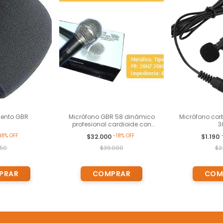
viento GBR
Micrófono GBR 58 dinámico
Micrófono cor
profesional cardioide con
3
cable
48
%
OFF
-
18
%
OFF
$32.000
$1.190
50
$39.000
$2