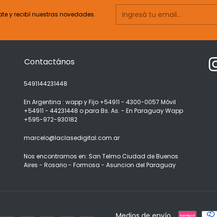
ate y recibí nuestras novedades.
Contactános
5491144231448
En Argentina : wapp y Fijo +54911 - 4300-0057 Móvil
+54911 - 44231448 o para Bs. As. - En Paraguay Wapp
+595-972-930182
marcelo@laclasedigital.com.ar
Nos encontramos en: San Telmo Ciudad de Buenos
Aires - Rosario - Formosa - Asuncion del Paraguay
Medios de envío