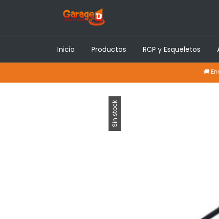
Inicio
Productos
RCP y Esqueletos
🚚 Envíos a to
Sin stock